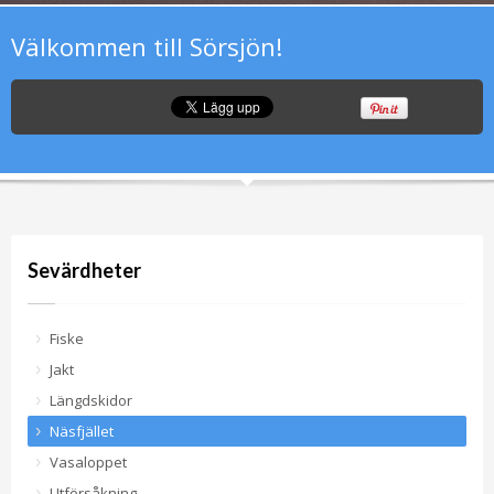
Välkommen till Sörsjön!
Sevärdheter
Fiske
Jakt
Längdskidor
Näsfjället
Vasaloppet
Utförsåkning