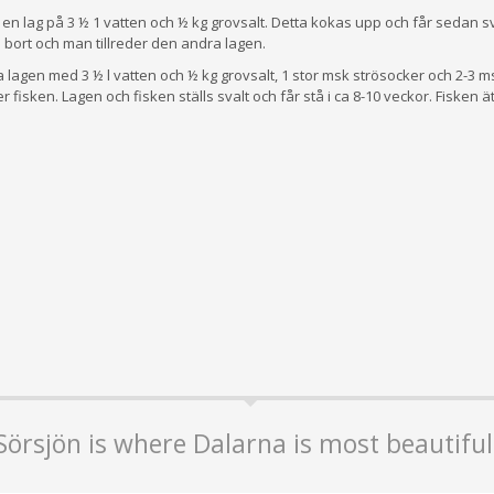
 en lag på 3 ½ 1 vatten och ½ kg grovsalt. Detta kokas upp och får sedan sv
 bort och man tillreder den andra lagen.
 lagen med 3 ½ l vatten och ½ kg grovsalt, 1 stor msk strösocker och 2-3 
 fisken. Lagen och fisken ställs svalt och får stå i ca 8­-10 veckor. Fisken 
Sörsjön is where Dalarna is most beautiful