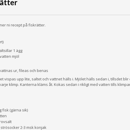
ätter
er ni recept på fiskrätter.
rt)
altsillar 1 ägg
 vatten mjöl
 vattnas ur, fileas och benas
t vispas upp lite, saltet och vattnet hälls i. Mjölet hälls sedan i, tillsdet bli
 var­je klimp. Kanterna kläms åt. Kokas sedan i rikligt med vatten tills kli
g fisk (gärna sik)
tten
rovsalt
 strösocker 2-3 msk konjak