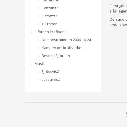
Kaffebröd
Först görs
Kötträtter
slås lagen
Osträtter
Den andra
Till rätter
sedan över
Ejforsen kraftverk
Demonstrationen 2006-10-24
Kampen om kraftverket
Besöka Ejforsen
Musik
Ejfössvisâ
Lassarvisâ