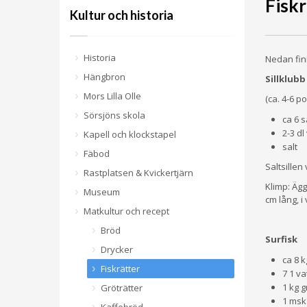
Fiskr
Kultur och historia
Historia
Nedan finn
Hängbron
Sillklubb
Mors Lilla Olle
(ca. 4-6 po
Sörsjöns skola
ca 6 s
2-3 dl
Kapell och klockstapel
salt
Fäbod
Saltsillen
Rastplatsen & Kvickertjärn
Klimp: Ägge
Museum
cm lång, i
Matkultur och recept
Bröd
Surfisk
Drycker
ca 8 k
Fiskrätter
7 1 va
1 kg g
Gröträtter
1 msk