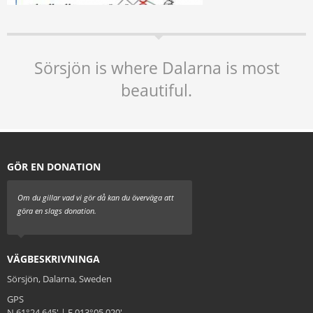
Sörsjön is where Dalarna is most
beautiful.
GÖR EN DONATION
Om du gillar vad vi gör då kan du överväga att
göra en slags donation.
VÄGBESKRIVNINGA
Sörsjön, Dalarna, Sweden
GPS
N 61°24.645' | E 013°05.020'