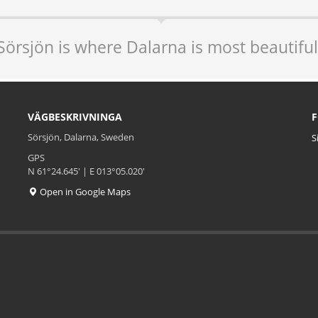
Sörsjön is where Dalarna is most beautiful
VÄGBESKRIVNINGA
Sörsjön, Dalarna, Sweden
S
GPS
N 61°24.645' | E 013°05.020'
Open in Google Maps