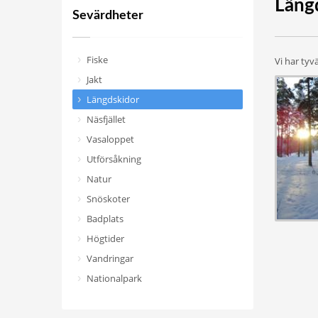
Läng
Sevärdheter
Fiske
Vi har tyv
Jakt
Längdskidor
Näsfjället
Vasaloppet
Utförsåkning
Natur
Snöskoter
Badplats
Högtider
Vandringar
Nationalpark