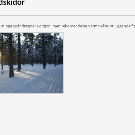
dskidor
ärr inga spår dragna i Sörsjön. Men rekomenderar varmt våra intilliggande fjä