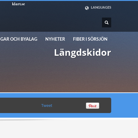
klart.se
LANGUAGES
SVENSKA
ENGLISH
DEUTSCH
GAR OCH BYALAG
NYHETER
FIBER I SÖRSJÖN
Längdskidor
Tweet