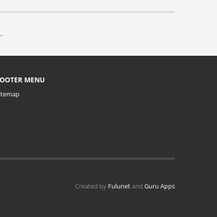
.
FOOTER MENU
itemap
Created by
Fulunet
and
Guru Apps