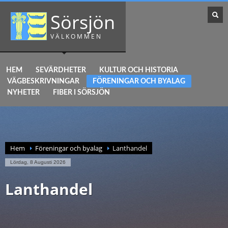
Sörsjön
VÄLKOMMEN
HEM
SEVÄRDHETER
KULTUR OCH HISTORIA
VÄGBESKRIVNINGAR
FÖRENINGAR OCH BYALAG
NYHETER
FIBER I SÖRSJÖN
Hem
Föreningar och byalag
Lanthandel
Lördag, 8 Augusti 2026
Lanthandel