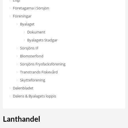
Logi
Företagarna i Sörsjön
Föreningar
Byalaget
Dokument
Byalagets Stadgar
Sörsjöns IF
Blomsterfond
Sörsjöns Frysfacksförening
Transtrands Fiskevård
Skytteförening
Dalenbladet
Dalens & Byalagets loppis
Lanthandel