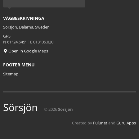
VÄGBESKRIVNINGA
Sörsjön, Dalarna, Sweden
GPS
N 61°24.645' | E 013°05.020'
Open in Google Maps
FOOTER MENU
Sitemap
Sörsjön
© 2026
Sörsjön
Created by
Fulunet
and
Guru Apps