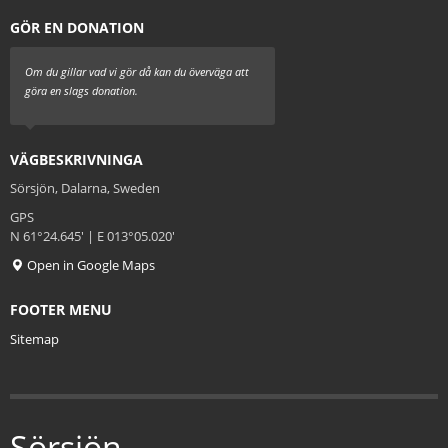
GÖR EN DONATION
Om du gillar vad vi gör då kan du överväga att
göra en slags donation.
VÄGBESKRIVNINGA
Sörsjön, Dalarna, Sweden
GPS
N 61°24.645' | E 013°05.020'
Open in Google Maps
FOOTER MENU
Sitemap
Sörsjön