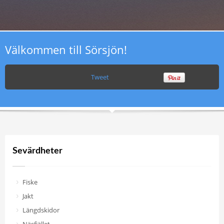
Välkommen till Sörsjön!
Tweet
Sevärdheter
Fiske
Jakt
Längdskidor