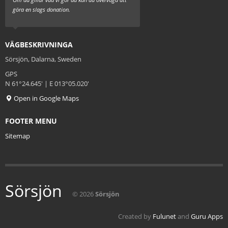
göra en slags donation.
VÄGBESKRIVNINGA
Sörsjön, Dalarna, Sweden
GPS
N 61°24.645' | E 013°05.020'
Open in Google Maps
FOOTER MENU
Sitemap
Sörsjön
© 2026
Sörsjön
Created by
Fulunet
and
Guru Apps