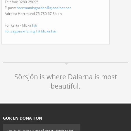
Telefon: 0280-25095
E-post:
horrmundsgarden@glocalnet.net
Adress: Horrmund 75 780 67 Sälen
För karta - klicka
här
För vägbeskrivning hit klicka
här
Sörsjön is where Dalarna is most
beautiful.
GÖR EN DONATION
Om du gillar vad vi gör då kan du överväga att