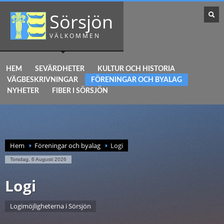
Sörsjön
VÄLKOMMEN
HEM
SEVÄRDHETER
KULTUR OCH HISTORIA
VÄGBESKRIVNINGAR
FÖRENINGAR OCH BYALAG
NYHETER
FIBER I SÖRSJÖN
Hem
Föreningar och byalag
Logi
Torsdag, 6 Augusti 2026
Logi
Logimöjligheterna i Sörsjön