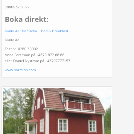
78069 Sörsjön
Boka direkt:
Kontakta Oss/ Boka | Bed & Breakfast
Kontakta:
Fast nr. 0280-53002
Anna Forstman på +4670-872 66 68
eller Daniel Nyström på +46707777157
www.norrsjon.com