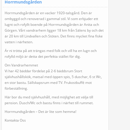
Horrmundsgården
Horrmundsgården är en vacker 1920-talsgård. Den är
ombyggd och renoverad i gammal stil. Vi som erbjuder ett
lugnt och rofyllt boende på Horrmundsgården är Anita och
Görgen. Vårt vandrarhem ligger 18 km från Sälens by och det
är 20 km till Lindvallen och Stöten. Det finns mycket fina fiske
vatten i närheten.
Är ni trötta på att trängas med folk och vill ha en lugn och
rofylld miljö är detta det perfekta stället för dig.
Om Vandrarhemmet
Vi har 42 bäddar fördelat på 2-6 bäddsrum Stort
självhushållskök, matsal med öppen spis, 5 duschar, 6 st Wc,
en stor bastu. Sällskapsrum med TV. Frukostbuffé mot
förbeställning.
Här bor du med självhushåll, med möjlighet att välja till
pension. Dusch/Wc och bastu finns i närhet till rummet.
Horrmundsgården – Det är lite som hemma!
Kontakta Oss