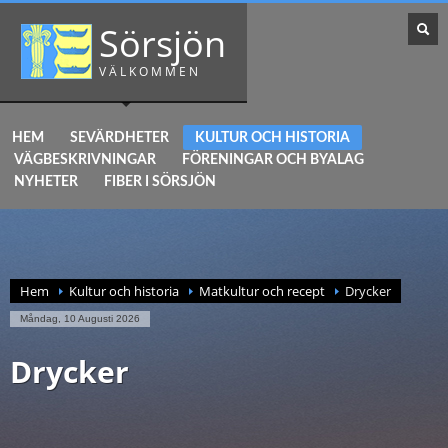
Sörsjön
VÄLKOMMEN
HEM
SEVÄRDHETER
KULTUR OCH HISTORIA
VÄGBESKRIVNINGAR
FÖRENINGAR OCH BYALAG
NYHETER
FIBER I SÖRSJÖN
Hem
Kultur och historia
Matkultur och recept
Drycker
Måndag, 10 Augusti 2026
Drycker