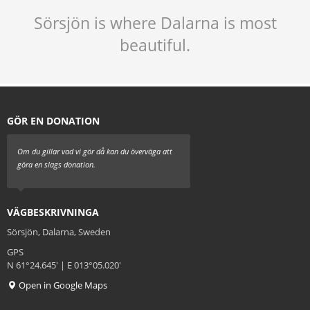
Sörsjön is where Dalarna is most
beautiful.
GÖR EN DONATION
Om du gillar vad vi gör då kan du överväga att
göra en slags donation.
VÄGBESKRIVNINGA
Sörsjön, Dalarna, Sweden
GPS
N 61°24.645' | E 013°05.020'
Open in Google Maps