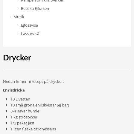
Kampen om kraftverket
Besöka Ejforsen
Musik
Ejfössvisâ
Lassarvisâ
Drycker
Nedan finner ni recept på drycker.
Enrisdricka
10 L vatten
10 små gröna enriskvistar (ej bär)
3-4 nävar humle
1 kg strösocker
1/2 paket jäst
1 liten flaska citronessens