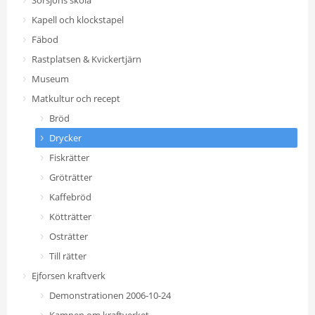
Sörsjöns skola
Kapell och klockstapel
Fäbod
Rastplatsen & Kvickertjärn
Museum
Matkultur och recept
Bröd
Drycker
Fiskrätter
Gröträtter
Kaffebröd
Kötträtter
Osträtter
Till rätter
Ejforsen kraftverk
Demonstrationen 2006-10-24