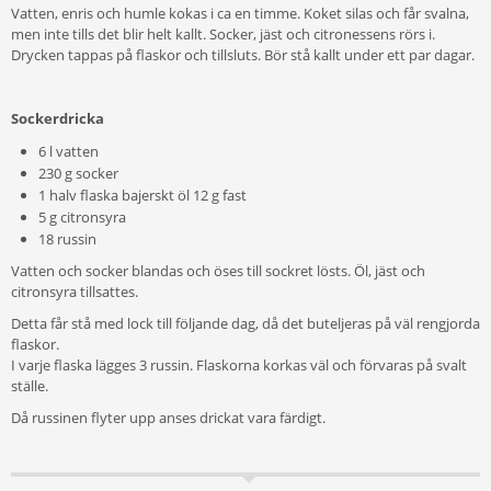
Vatten, enris och humle kokas i ca en timme. Koket silas och får svalna,
men inte tills det blir helt kallt. Socker, jäst och citronessens rörs i.
Drycken tappas på flaskor och tillsluts. Bör stå kallt under ett par dagar.
Sockerdricka
6 l vatten
230 g socker
1 halv flaska bajerskt öl 12 g fast
5 g citronsyra
18 russin
Vatten och socker blandas och öses till sockret lösts. Öl, jäst och
citronsyra tillsattes.
Detta får stå med lock till följande dag, då det buteljeras på väl rengjorda
flaskor.
I varje flaska lägges 3 russin. Flaskorna korkas väl och förvaras på svalt
ställe.
Då russinen flyter upp anses drickat vara färdigt.